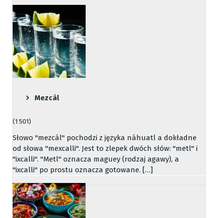
Mezcál
(1 501)
Słowo "mezcál" pochodzi z języka náhuatl a dokładne
od słowa "mexcalli". Jest to zlepek dwóch słów: "metl" i
"ixcalli". "Metl" oznacza maguey (rodzaj agawy), a
"ixcalli" po prostu oznacza gotowane. […]