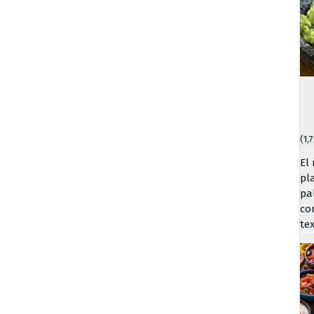
(1,
El
pl
pa
co
te