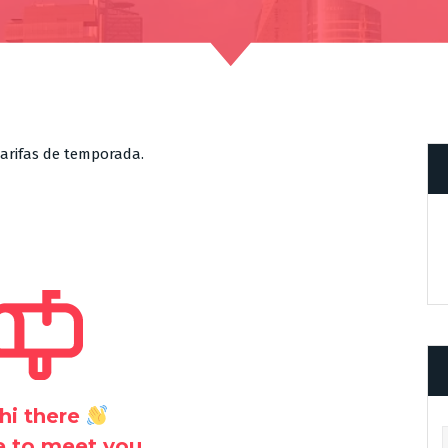
arifas de temporada.
hi there
Ar
ce to meet you.