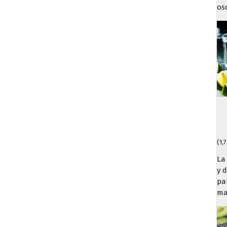
os
(1,
La
y 
pal
ma