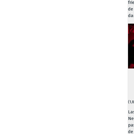
fr
de
da
(1,
La
Ne
pa
de