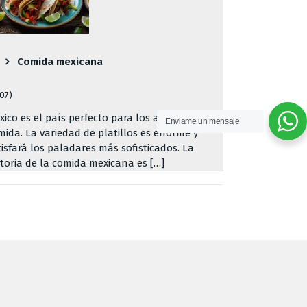
Comida mexicana
707)
xico es el país perfecto para los amantes de la
Enviame un mensaje
mida. La variedad de platillos es enorme y
tisfará los paladares más sofisticados. La
storia de la comida mexicana es […]