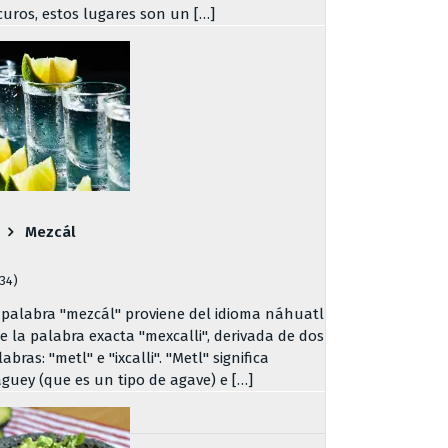
curos, estos lugares son un […]
Mezcál
734)
 palabra "mezcál" proviene del idioma náhuatl
de la palabra exacta "mexcalli", derivada de dos
abras: "metl" e "ixcalli". "Metl" significa
guey (que es un tipo de agave) e […]