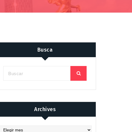
Busca
Archives
chives