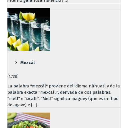
interno garantizan silencio […]
Mezcál
(1,738)
La palabra "mezcál" proviene del idioma náhuatl y de la
palabra exacta "mexcalli", derivada de dos palabras:
"metl" e "ixcalli". "Metl" significa maguey (que es un tipo
de agave) e […]