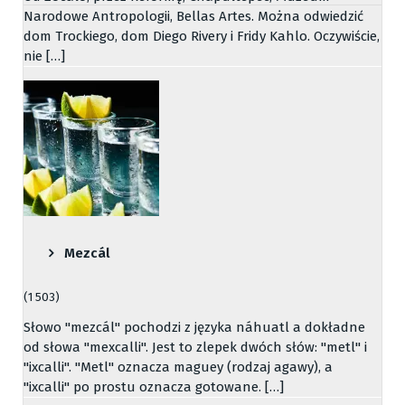
Narodowe Antropologii, Bellas Artes. Można odwiedzić
dom Trockiego, dom Diego Rivery i Fridy Kahlo. Oczywiście,
nie […]
Mezcál
(1 503)
Słowo "mezcál" pochodzi z języka náhuatl a dokładne
od słowa "mexcalli". Jest to zlepek dwóch słów: "metl" i
"ixcalli". "Metl" oznacza maguey (rodzaj agawy), a
"ixcalli" po prostu oznacza gotowane. […]