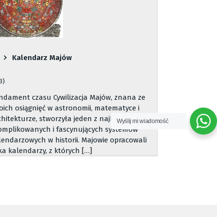
Kalendarz Majów
3)
ndament czasu Cywilizacja Majów, znana ze
oich osiągnięć w astronomii, matematyce i
chitekturze, stworzyła jeden z najbardziej
Wyślij mi wiadomość
omplikowanych i fascynujących systemów
lendarzowych w historii. Majowie opracowali
lka kalendarzy, z których […]