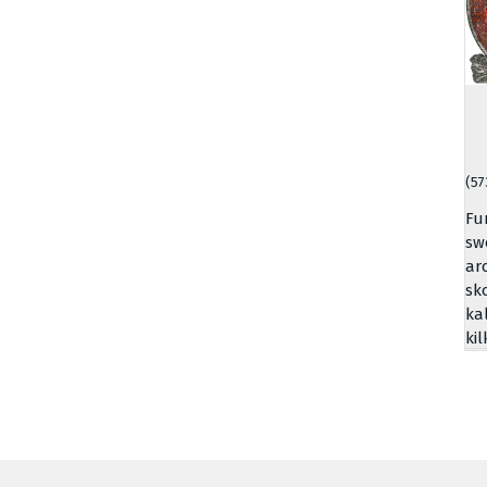
(57
Fu
sw
ar
sk
ka
ki