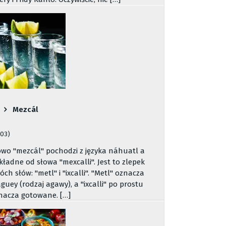
Mezcál
503)
owo "mezcál" pochodzi z języka náhuatl a
kładne od słowa "mexcalli". Jest to zlepek
óch słów: "metl" i "ixcalli". "Metl" oznacza
guey (rodzaj agawy), a "ixcalli" po prostu
nacza gotowane. […]