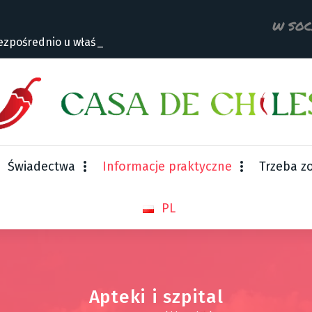
W SOC
zpośrednio u właścicie
Świadectwa
Informacje praktyczne
Trzeba z
PL
Apteki i szpital