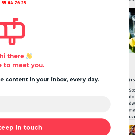
 55 64 76 25
hi there
ce to meet you.
 content in your inbox, every day.
(1 
Sł
do
dw
ma
oz