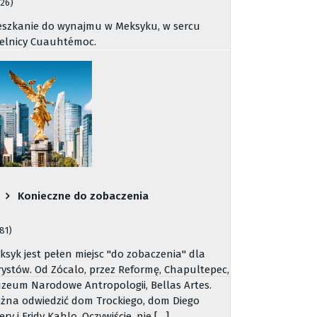
126)
eszkanie do wynajmu w Meksyku, w sercu
ielnicy Cuauhtémoc.
Konieczne do zobaczenia
781)
ksyk jest pełen miejsc "do zobaczenia" dla
rystów. Od Zócalo, przez Reformę, Chapultepec,
zeum Narodowe Antropologii, Bellas Artes.
żna odwiedzić dom Trockiego, dom Diego
ery i Fridy Kahlo. Oczywiście, nie […]