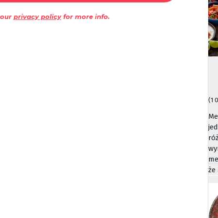
 our
privacy policy
for more info.
(1 
Me
je
ró
wy
me
że