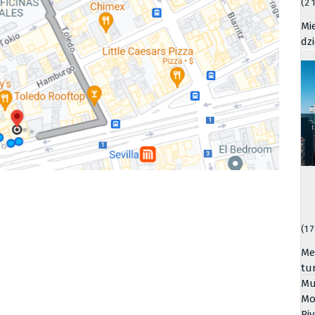
(2 
Mi
dz
(1 
Me
tu
Mu
Mo
Riv