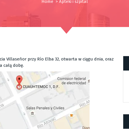
Home
>
Apteki i szpital
cia Villaseñor przy Río Elba 32, otwarta w ciągu dnia, oraz
a całą dobę.