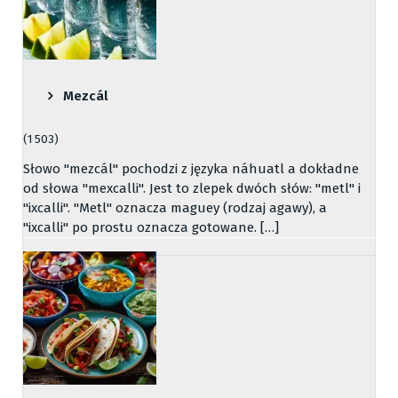
Mezcál
(1 503)
Słowo "mezcál" pochodzi z języka náhuatl a dokładne
od słowa "mexcalli". Jest to zlepek dwóch słów: "metl" i
"ixcalli". "Metl" oznacza maguey (rodzaj agawy), a
"ixcalli" po prostu oznacza gotowane. […]