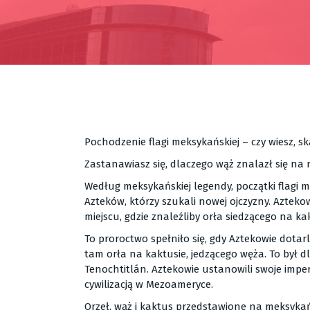
Pochodzenie flagi meksykańskiej – czy wiesz, sk
Zastanawiasz się, dlaczego wąż znalazł się na
Według meksykańskiej legendy, początki flagi
Azteków, którzy szukali nowej ojczyzny. Aztekowi
miejscu, gdzie znaleźliby orła siedzącego na ka
To proroctwo spełniło się, gdy Aztekowie dotar
tam orła na kaktusie, jedzącego węża. To był d
Tenochtitlán. Aztekowie ustanowili swoje imper
cywilizacją w Mezoameryce.
Orzeł, wąż i kaktus przedstawione na meksykań