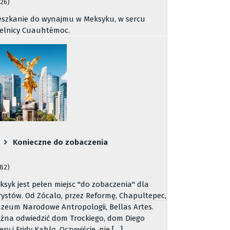
126)
eszkanie do wynajmu w Meksyku, w sercu
ielnicy Cuauhtémoc.
Konieczne do zobaczenia
782)
ksyk jest pełen miejsc "do zobaczenia" dla
rystów. Od Zócalo, przez Reformę, Chapultepec,
zeum Narodowe Antropologii, Bellas Artes.
żna odwiedzić dom Trockiego, dom Diego
ery i Fridy Kahlo. Oczywiście, nie […]