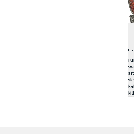
(57
Fu
sw
ar
sk
ka
ki