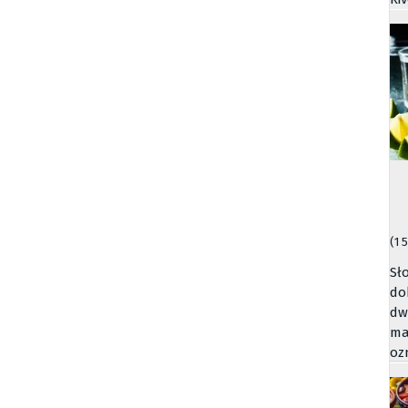
(1 
Sł
do
dw
ma
oz