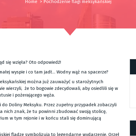
Home
>
Pochodzenie flagi meksykańskiej
ąd się wzięła? Oto odpowiedź!
 małej wyspie i co tam jadł… Wodny wąż na spacerze?
 meksykańskiej można już zauważyć u starożytnych
e wierzyli, że to bogowie zdecydowali, aby osiedlili się w
ktusie i pożerającego węża.
li do Doliny Meksyku. Przez zupełny przypadek zobaczyli
la nich znak, że tu powinni zbudować swoją stolicę,
ium w tym rejonie i w końcu stali się dominującą
skiej fladze symbolizują to legendarne wydarzenie. Orzeł