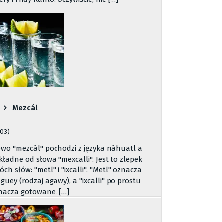
Mezcál
503)
owo "mezcál" pochodzi z języka náhuatl a
kładne od słowa "mexcalli". Jest to zlepek
óch słów: "metl" i "ixcalli". "Metl" oznacza
guey (rodzaj agawy), a "ixcalli" po prostu
nacza gotowane. […]