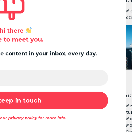
(2 
Mi
dz
hi there
ce to meet you.
 content in your inbox, every day.
(1 
Me
tu
 our
privacy policy
for more info.
Mu
Mo
Riv