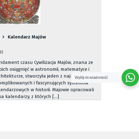
Kalendarz Majów
3)
ndament czasu Cywilizacja Majów, znana ze
oich osiągnięć w astronomii, matematyce i
chitekturze, stworzyła jeden z najbardziej
Wyślij mi wiadomość
omplikowanych i fascynujących systemów
lendarzowych w historii. Majowie opracowali
lka kalendarzy, z których […]