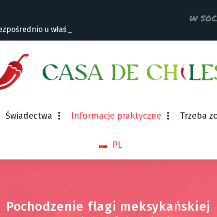
W SOC
zpośrednio u właścici
Świadectwa
Informacje praktyczne
Trzeba z
PL
Pochodzenie flagi meksykańskiej