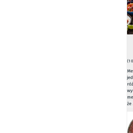
(1 
Me
je
ró
wy
me
że