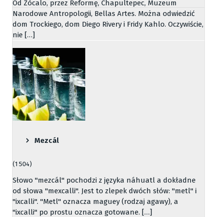
Od Zócalo, przez Reformę, Chapultepec, Muzeum
Narodowe Antropologii, Bellas Artes. Można odwiedzić
dom Trockiego, dom Diego Rivery i Fridy Kahlo. Oczywiście,
nie […]
Mezcál
(1 504)
Słowo "mezcál" pochodzi z języka náhuatl a dokładne
od słowa "mexcalli". Jest to zlepek dwóch słów: "metl" i
"ixcalli". "Metl" oznacza maguey (rodzaj agawy), a
"ixcalli" po prostu oznacza gotowane. […]