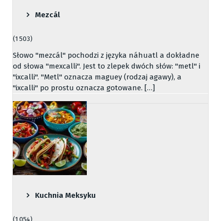
Mezcál
(1 503)
Słowo "mezcál" pochodzi z języka náhuatl a dokładne
od słowa "mexcalli". Jest to zlepek dwóch słów: "metl" i
"ixcalli". "Metl" oznacza maguey (rodzaj agawy), a
"ixcalli" po prostu oznacza gotowane. […]
Kuchnia Meksyku
(1 054)