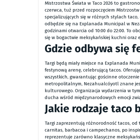
Mistrzostwa Świata w Taco 2026 to gastrono
czerwca, tuż przed rozpoczęciem Mistrzost
specjalizujących się w różnych stylach taco
odbędzie się na Explanada Municipal w Neza
godzinami otwarcia od 10:00 do 22:00. To o
się w bogactwie meksykańskiej kuchni oraz 
Gdzie odbywa się f
Targi będą miały miejsce na Explanada Munic
festynową arenę, celebrującą tacos. Oferują
wszystkich, gwarantując gościnne otoczenie 
metropolitalnym, Nezahualcóyotl znane jest 
kulturowego. Organizacja wydarzenia w tym
ducha wśród międzynarodowych emocji zwią
Jakie rodzaje taco
Targi zaprezentują różnorodność tacos, od t
carnitas, barbacoa i campechanos, po inspir
reprezentuje zarówno klasyczne meksykańsk