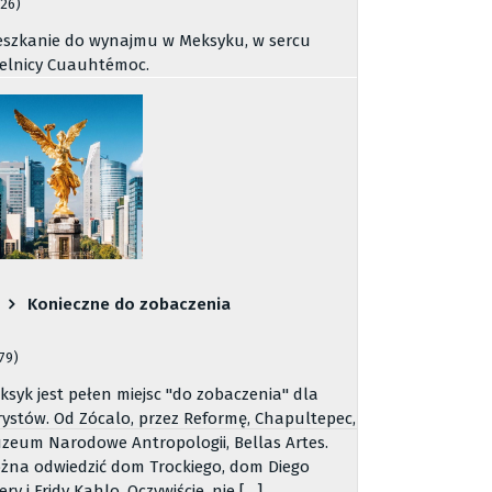
126)
eszkanie do wynajmu w Meksyku, w sercu
ielnicy Cuauhtémoc.
Konieczne do zobaczenia
779)
ksyk jest pełen miejsc "do zobaczenia" dla
rystów. Od Zócalo, przez Reformę, Chapultepec,
zeum Narodowe Antropologii, Bellas Artes.
żna odwiedzić dom Trockiego, dom Diego
ery i Fridy Kahlo. Oczywiście, nie […]