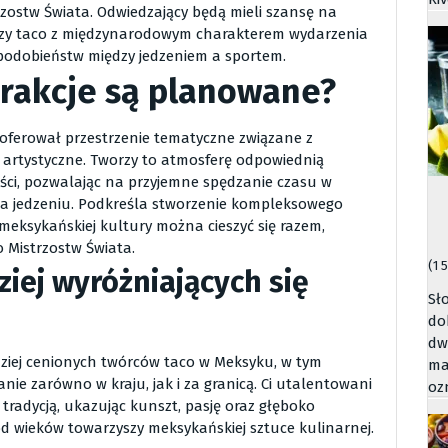
zostw Świata. Odwiedzający będą mieli szansę na
ączy taco z międzynarodowym charakterem wydarzenia
 podobieństw między jedzeniem a sportem.
rakcje są planowane?
e oferował przestrzenie tematyczne związane z
y artystyczne. Tworzy to atmosferę odpowiednią
ości, pozwalając na przyjemne spędzanie czasu w
 na jedzeniu. Podkreśla stworzenie kompleksowego
meksykańskiej kultury można cieszyć się razem,
o Mistrzostw Świata.
(1 
ziej wyróżniających się
Sł
do
dw
dziej cenionych twórców taco w Meksyku, w tym
ma
nie zarówno w kraju, jak i za granicą. Ci utalentowani
oz
tradycją, ukazując kunszt, pasję oraz głęboko
d wieków towarzyszy meksykańskiej sztuce kulinarnej.