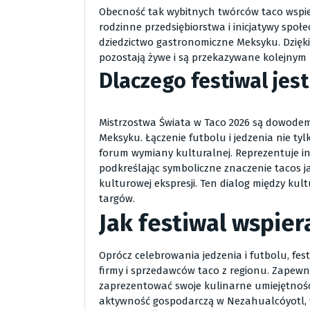
Obecność tak wybitnych twórców taco wspi
rodzinne przedsiębiorstwa i inicjatywy społe
dziedzictwo gastronomiczne Meksyku. Dzięki
pozostają żywe i są przekazywane kolejnym
Dlaczego festiwal jes
Mistrzostwa Świata w Taco 2026 są dowodem
Meksyku. Łączenie futbolu i jedzenia nie ty
forum wymiany kulturalnej. Reprezentuje in
podkreślając symboliczne znaczenie tacos j
kulturowej ekspresji. Ten dialog między ku
targów.
Jak festiwal wspier
Oprócz celebrowania jedzenia i futbolu, fe
firmy i sprzedawców taco z regionu. Zapewn
zaprezentować swoje kulinarne umiejętności
aktywność gospodarczą w Nezahualcóyotl,