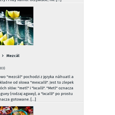
Mezcál
503)
owo "mezcál" pochodzi z języka náhuatl a
kładne od słowa "mexcalli". Jest to zlepek
óch słów: "metl" i "ixcalli". "Metl" oznacza
guey (rodzaj agawy), a "ixcalli" po prostu
nacza gotowane. […]