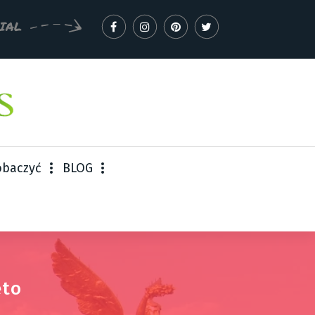
IAL
obaczyć
BLOG
ęto