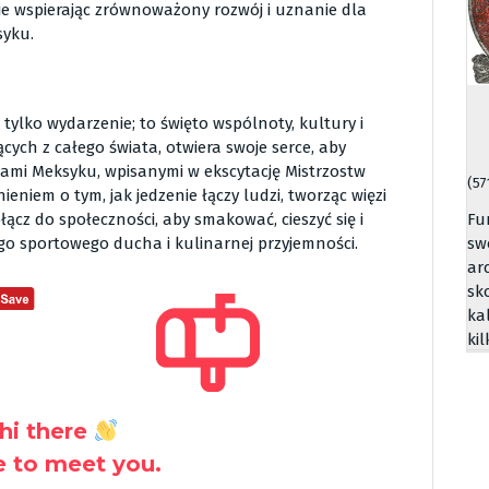
ie wspierając zrównoważony rozwój i uznanie dla
syku.
 tylko wydarzenie; to święto wspólnoty, kultury i
ych z całego świata, otwiera swoje serce, aby
cjami Meksyku, wpisanymi w ekscytację Mistrzostw
(57
eniem o tym, jak jedzenie łączy ludzi, tworząc więzi
Fu
ącz do społeczności, aby smakować, cieszyć się i
sw
go sportowego ducha i kulinarnej przyjemności.
ar
sk
ka
ki
hi there
ce to meet you.