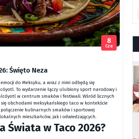
Ar
8
Cze
26: Święto Neza
 emocji do Meksyku, a wraz z nimi odbędą się
óyotl. To wydarzenie łączy ulubiony sport narodowy i
alcóyotl w centrum smaków i festiwali. Wśród licznych
ą się obchodami meksykańskiego taco w kontekście
e połączenie kulinarnych smaków i sportowej
lokalnych mieszkańców, jak i odwiedzających.
a Świata w Taco 2026?