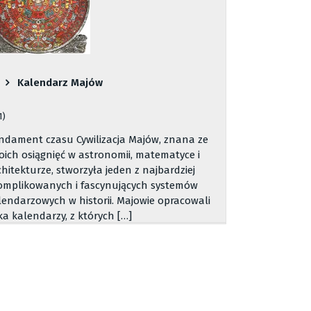
Kalendarz Majów
1)
ndament czasu Cywilizacja Majów, znana ze
oich osiągnięć w astronomii, matematyce i
chitekturze, stworzyła jeden z najbardziej
omplikowanych i fascynujących systemów
lendarzowych w historii. Majowie opracowali
lka kalendarzy, z których […]