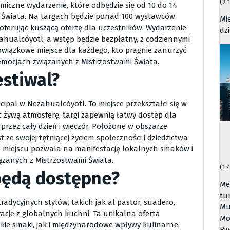
(2 
miczne wydarzenie, które odbędzie się od 10 do 14
w Świata. Na targach będzie ponad 100 wystawców
Mi
, oferując kuszącą ofertę dla uczestników. Wydarzenie
dz
hualcóyotl, a wstęp będzie bezpłatny, z codziennymi
bowiązkowe miejsce dla każdego, kto pragnie zanurzyć
emocjach związanych z Mistrzostwami Świata.
estiwal?
ipal w Nezahualcóyotl. To miejsce przekształci się w
c żywą atmosferę, targi zapewnią łatwy dostęp dla
przez cały dzień i wieczór. Położone w obszarze
ze swojej tętniącej życiem społeczności i dziedzictwa
 miejscu pozwala na manifestację lokalnych smaków i
zanych z Mistrzostwami Świata.
(1 
 będą dostępne?
Me
tu
radycyjnych stylów, takich jak al pastor, suadero,
Mu
acje z globalnych kuchni. Ta unikalna oferta
Mo
ie smaki, jak i międzynarodowe wpływy kulinarne,
Riv