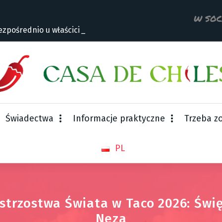
W SOC
zpośrednio u właściciela
Świadectwa
Informacje praktyczne
Trzeba z
PL
strzostwa Świata w Taco 2026: Świ
Neza