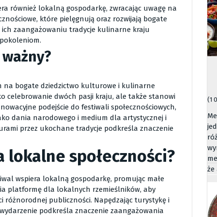
era również lokalną gospodarkę, zwracając uwagę na
cznościowe, które pielęgnują oraz rozwijają bogate
 ich zaangażowaniu tradycje kulinarne kraju
 pokoleniom.
t ważny?
 na bogate dziedzictwo kulturowe i kulinarne
lko celebrowanie dwóch pasji kraju, ale także stanowi
(1 
nowacyjne podejście do festiwali społecznościowych,
Me
ako dania narodowego i medium dla artystycznej i
je
lturami przez ukochane tradycje podkreśla znaczenie
ró
wy
a lokalne społeczności?
me
że
stiwal wspiera lokalną gospodarkę, promując małe
ia platformę dla lokalnych rzemieślników, aby
 różnorodnej publiczności. Napędzając turystykę i
 wydarzenie podkreśla znaczenie zaangażowania