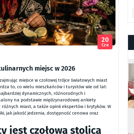
Ar
20
Cze
kulinarnych miejsc w 2026
 zajmując miejsce w czołowej trójce światowych miast
dza to, co wielu mieszkańców i turystów wie od lat:
 najbardziej dynamicznych, różnorodnych i
ustalony na podstawie międzynarodowej ankiety
różnych miast, a także opinii ekspertów i krytyków. W
ki, jak jakość jedzenia, dostępność cenowa oraz
y jest czołową stolicą