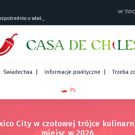
W SOC
zpośrednio u właściciela
Świadectwa
Informacje praktyczne
Trzeba z
PL
ico City w czołowej trójce kulinar
miejsc w 2026