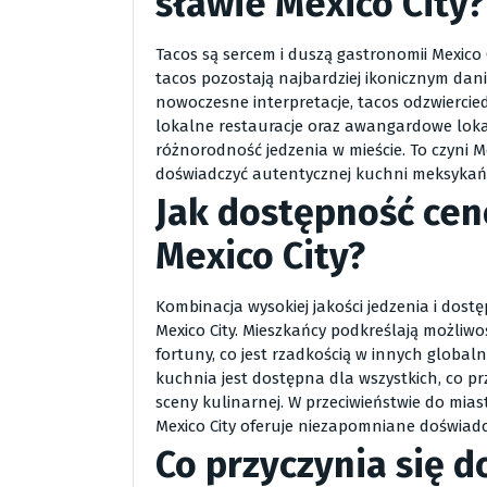
sławie Mexico City?
Tacos są sercem i duszą gastronomii Mexico
tacos pozostają najbardziej ikonicznym dan
nowoczesne interpretacje, tacos odzwiercie
lokalne restauracje oraz awangardowe loka
różnorodność jedzenia w mieście. To czyni Me
doświadczyć autentycznej kuchni meksykańs
Jak dostępność ce
Mexico City?
Kombinacja wysokiej jakości jedzenia i dos
Mexico City. Mieszkańcy podkreślają możliw
fortuny, co jest rzadkością w innych globa
kuchnia jest dostępna dla wszystkich, co prz
sceny kulinarnej. W przeciwieństwie do mias
Mexico City oferuje niezapomniane doświad
Co przyczynia się d