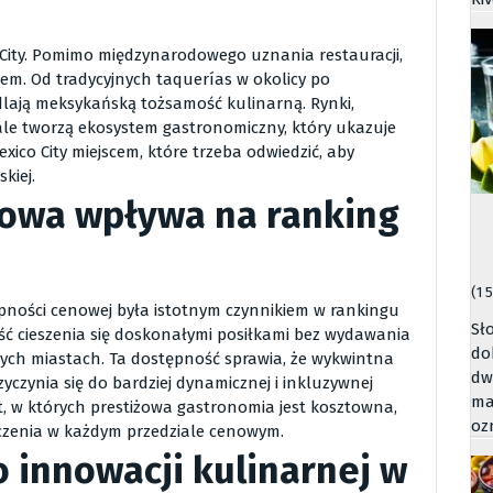
 City. Pomimo międzynarodowego uznania restauracji,
iem. Od tradycyjnych taquerías w okolicy po
dlają meksykańską tożsamość kulinarną. Rynki,
le tworzą ekosystem gastronomiczny, który ukazuje
xico City miejscem, które trzeba odwiedzić, aby
kiej.
nowa wpływa na ranking
(1 
tępności cenowej była istotnym czynnikiem w rankingu
Sł
ość cieszenia się doskonałymi posiłkami bez wydawania
do
lnych miastach. Ta dostępność sprawia, że wykwintna
dw
yczynia się do bardziej dynamicznej i inkluzywnej
ma
t, w których prestiżowa gastronomia jest kosztowna,
oz
czenia w każdym przedziale cenowym.
o innowacji kulinarnej w