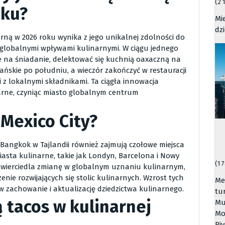
(2 
oku?
Mi
dz
arną w 2026 roku wynika z jego unikalnej zdolności do
z globalnymi wpływami kulinarnymi. W ciągu jednego
ne na śniadanie, delektować się kuchnią oaxaczną na
skie po południu, a wieczór zakończyć w restauracji
 z lokalnymi składnikami. Ta ciągła innowacja
rne, czyniąc miasto globalnym centrum
 Mexico City?
i Bangkok w Tajlandii również zajmują czołowe miejsca
iasta kulinarne, takie jak Londyn, Barcelona i Nowy
(1 
dzwierciedla zmianę w globalnym uznaniu kulinarnym,
nie rozwijających się stolic kulinarnych. Wzrost tych
Me
 zachowanie i aktualizację dziedzictwa kulinarnego.
tu
 tacos w kulinarnej
Mu
Mo
Riv