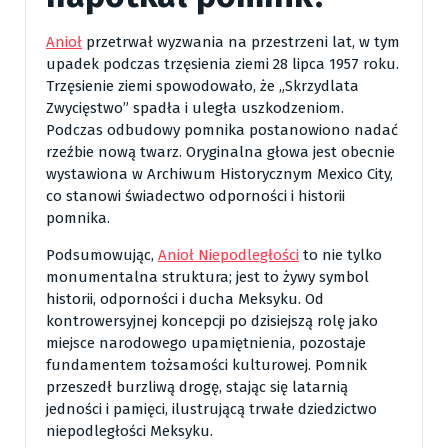
Anioł
przetrwał wyzwania na przestrzeni lat, w tym
upadek podczas trzęsienia ziemi 28 lipca 1957 roku.
Trzęsienie ziemi spowodowało, że „Skrzydlata
Zwycięstwo” spadła i uległa uszkodzeniom.
Podczas odbudowy pomnika postanowiono nadać
rzeźbie nową twarz. Oryginalna głowa jest obecnie
wystawiona w Archiwum Historycznym Mexico City,
co stanowi świadectwo odporności i historii
pomnika.
Podsumowując,
Anioł Niepodległości
to nie tylko
monumentalna struktura; jest to żywy symbol
historii, odporności i ducha Meksyku. Od
kontrowersyjnej koncepcji po dzisiejszą rolę jako
miejsce narodowego upamiętnienia, pozostaje
fundamentem tożsamości kulturowej. Pomnik
przeszedł burzliwą drogę, stając się latarnią
jedności i pamięci, ilustrującą trwałe dziedzictwo
niepodległości Meksyku.