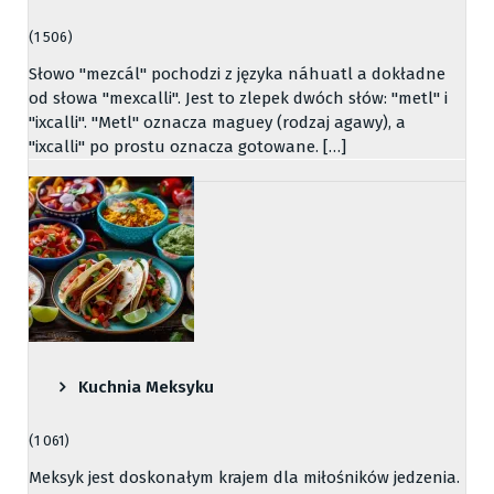
(1 506)
Słowo "mezcál" pochodzi z języka náhuatl a dokładne
od słowa "mexcalli". Jest to zlepek dwóch słów: "metl" i
"ixcalli". "Metl" oznacza maguey (rodzaj agawy), a
"ixcalli" po prostu oznacza gotowane. […]
Kuchnia Meksyku
(1 061)
Meksyk jest doskonałym krajem dla miłośników jedzenia.