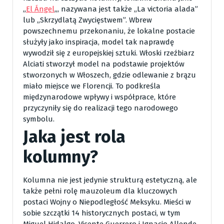
„
El Ángel
„, nazywana jest także „La victoria alada”
lub „Skrzydlatą Zwycięstwem”. Wbrew
powszechnemu przekonaniu, że lokalne postacie
służyły jako inspiracja, model tak naprawdę
wywodził się z europejskiej sztuki. Włoski rzeźbiarz
Alciati stworzył model na podstawie projektów
stworzonych w Włoszech, gdzie odlewanie z brązu
miało miejsce we Florencji. To podkreśla
międzynarodowe wpływy i współprace, które
przyczyniły się do realizacji tego narodowego
symbolu.
Jaka jest rola
kolumny?
Kolumna nie jest jedynie strukturą estetyczną, ale
także pełni rolę mauzoleum dla kluczowych
postaci Wojny o Niepodległość Meksyku. Mieści w
sobie szczątki 14 historycznych postaci, w tym
Miguel Hidalgo, Vicente Guerrero i Ignacio Allende.