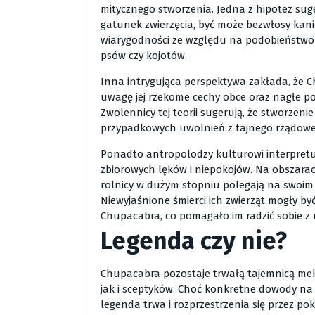
mitycznego stworzenia. Jedna z hipotez sug
gatunek zwierzęcia, być może bezwłosy kani
wiarygodności ze względu na podobieństwo
psów czy kojotów.
Inna intrygująca perspektywa zakłada, że 
uwagę jej rzekome cechy obce oraz nagłe po
Zwolennicy tej teorii sugerują, że stworze
przypadkowych uwolnień z tajnego rządowe
Ponadto antropolodzy kulturowi interpretu
zbiorowych lęków i niepokojów. Na obszarach
rolnicy w dużym stopniu polegają na swoim
Niewyjaśnione śmierci ich zwierząt mogły b
Chupacabra, co pomagało im radzić sobie z
Legenda czy nie?
Chupacabra pozostaje trwałą tajemnicą mek
jak i sceptyków. Choć konkretne dowody na i
legenda trwa i rozprzestrzenia się przez pok