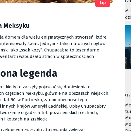
(2 
Lip
Mi
dz
ia Meksyku
 była domem dla wielu enigmatycznych stworzeń, które
interesowały świat. Jednym z takich ulotnych bytów
ński jako „ssak kozy”, Chupacabra to legendarne
nwentarz i wzbudzało strach w społecznościach
iona legenda
 kiedy to zaczęły pojawiać się doniesienia o
h częściach Meksyku, głównie na obszarach wiejskich.
(1 
e lat 90. w Portoryko, zanim obecność tego
Me
i innych krajów Ameryki Łacińskiej. Opisy Chupacabry
tu
o stworzenie o gadzich lub pozaziemskich cechach,
Mu
 i kolcach na grzbiecie.
Mo
 rzekomego zwyczaju atakowania zwierząt
Riv