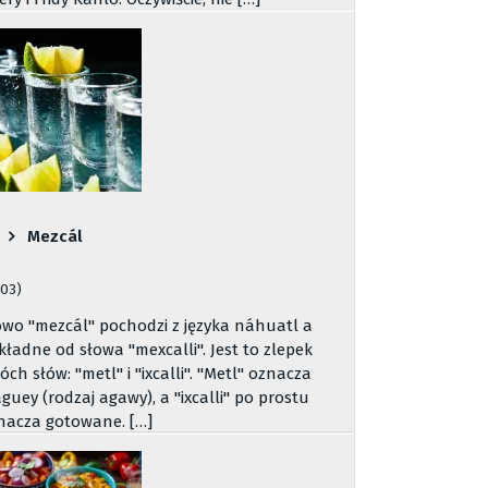
Mezcál
503)
owo "mezcál" pochodzi z języka náhuatl a
kładne od słowa "mexcalli". Jest to zlepek
óch słów: "metl" i "ixcalli". "Metl" oznacza
guey (rodzaj agawy), a "ixcalli" po prostu
nacza gotowane. […]