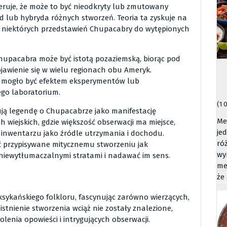
eruje, że może to być nieodkryty lub zmutowany
d lub hybryda różnych stworzeń. Teoria ta zyskuje na
 niektórych przedstawień Chupacabry do wytępionych
Chupacabra może być istotą pozaziemską, biorąc pod
jawienie się w wielu regionach obu Ameryk.
nie mogło być efektem eksperymentów lub
go laboratorium.
(1 
ją legendę o Chupacabrze jako manifestację
Me
 wiejskich, gdzie większość obserwacji ma miejsce,
je
 inwentarzu jako źródle utrzymania i dochodu.
ró
yć przypisywane mitycznemu stworzeniu jak
wy
 niewytłumaczalnymi stratami i nadawać im sens.
me
że
sykańskiego folkloru, fascynując zarówno wierzących,
stnienie stworzenia wciąż nie zostały znalezione,
olenia opowieści i intrygujących obserwacji.