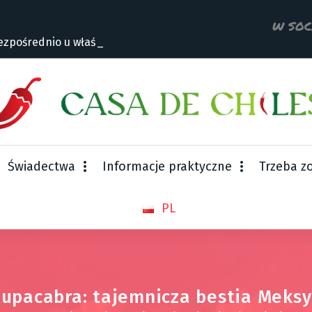
W SOC
zpośrednio u właściciela
Świadectwa
Informacje praktyczne
Trzeba z
PL
upacabra: tajemnicza bestia Meks