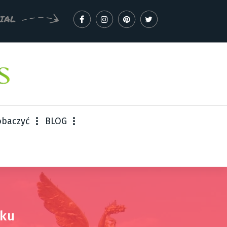
IAL
obaczyć
BLOG
yku