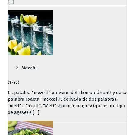
[…]
Mezcál
(1,735)
La palabra "mezcál" proviene del idioma náhuatl y de la
palabra exacta "mexcalli", derivada de dos palabras:
"metl" e "ixcalli". "Metl" significa maguey (que es un tipo
de agave) e […]