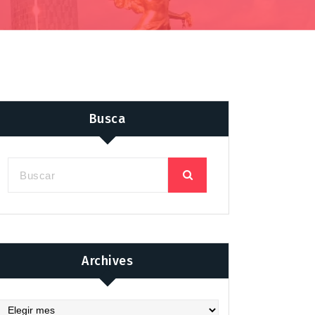
Busca
Archives
chives