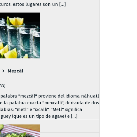
curos, estos lugares son un […]
Mezcál
733)
 palabra "mezcál" proviene del idioma náhuatl
de la palabra exacta "mexcalli", derivada de dos
abras: "metl" e "ixcalli". "Metl" significa
guey (que es un tipo de agave) e […]