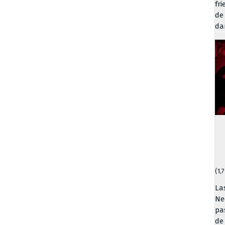
fr
de
da
(1,
La
Ne
pa
de