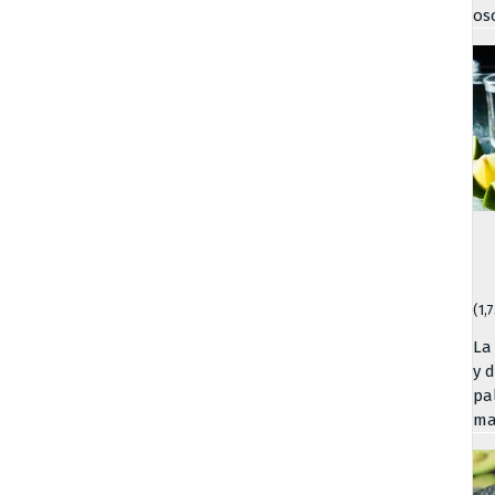
os
(1,
La
y 
pal
ma