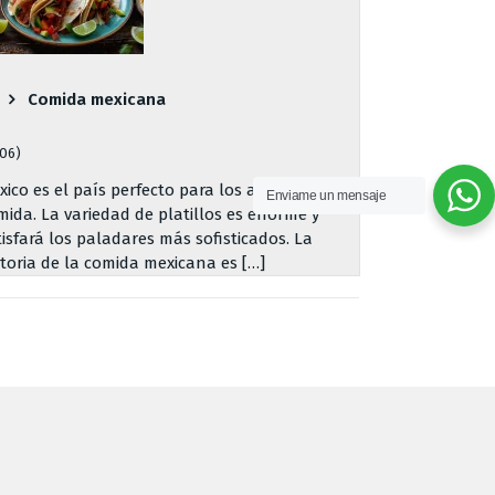
Comida mexicana
706)
xico es el país perfecto para los amantes de la
Enviame un mensaje
mida. La variedad de platillos es enorme y
tisfará los paladares más sofisticados. La
storia de la comida mexicana es […]