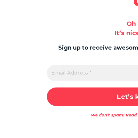
Oh 
It’s ni
Sign up to receive awesome
We don’t spam! Read