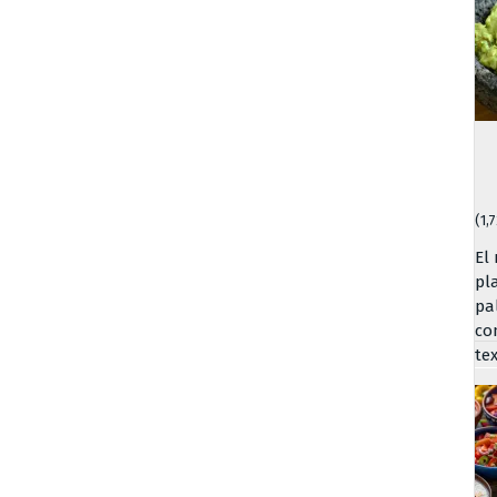
(1,
El
pl
pa
co
te