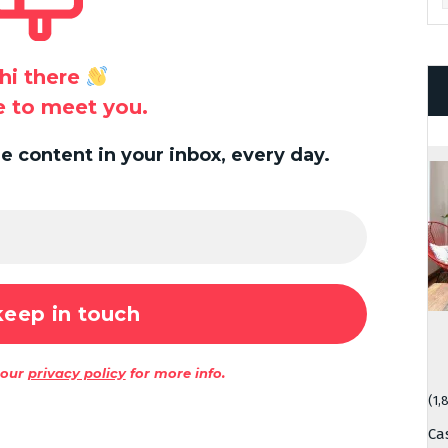
hi there
ce to meet you.
 content in your inbox, every day.
 our
privacy policy
for more info.
(1,
Ca