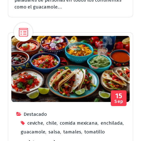
como el guacamole.…
15
Sep
Destacado
ceviche
,
chile
,
comida mexicana
,
enchilada
,
guacamole
,
salsa
,
tamales
,
tomatillo