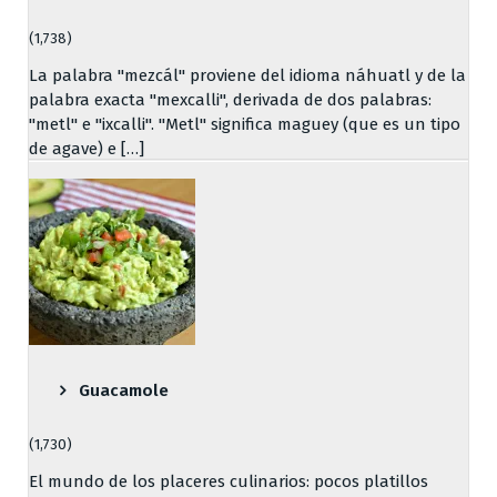
(1,738)
La palabra "mezcál" proviene del idioma náhuatl y de la
palabra exacta "mexcalli", derivada de dos palabras:
"metl" e "ixcalli". "Metl" significa maguey (que es un tipo
de agave) e […]
Guacamole
(1,730)
El mundo de los placeres culinarios: pocos platillos