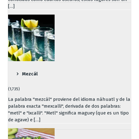
[…]
Mezcál
(1,735)
La palabra "mezcál" proviene del idioma náhuatl y de la
palabra exacta "mexcalli", derivada de dos palabras:
"metl" e "ixcalli". "Metl" significa maguey (que es un tipo
de agave) e […]