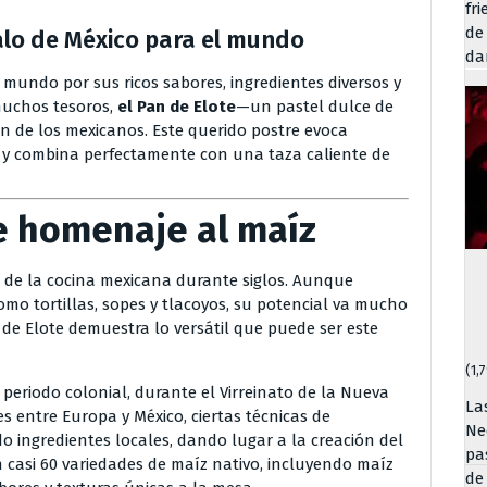
fr
de
galo de México para el mundo
da
 mundo por sus ricos sabores, ingredientes diversos y
 muchos tesoros,
el Pan de Elote
—un pastel dulce de
n de los mexicanos. Este querido postre evoca
, y combina perfectamente con una taza caliente de
e homenaje al maíz
r de la cocina mexicana durante siglos. Aunque
mo tortillas, sopes y tlacoyos, su potencial va mucho
 de Elote demuestra lo versátil que puede ser este
(1,
periodo colonial, durante el Virreinato de la Nueva
La
s entre Europa y México, ciertas técnicas de
Ne
o ingredientes locales, dando lugar a la creación del
pa
n casi 60 variedades de maíz nativo, incluyendo maíz
de