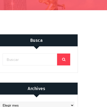
Busca
Archives
chives