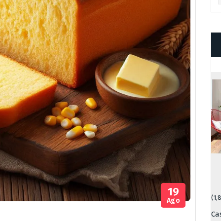
19
(1,
Ago
Ca