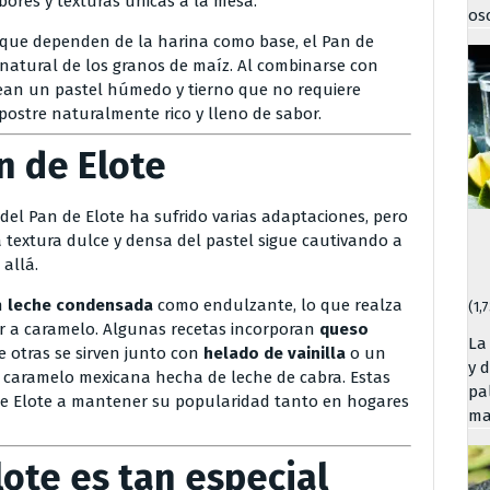
bores y texturas únicas a la mesa.
os
 que dependen de la harina como base, el Pan de
natural de los granos de maíz. Al combinarse con
rean un pastel húmedo y tierno que no requiere
 postre naturalmente rico y lleno de sabor.
n de Elote
l del Pan de Elote ha sufrido varias adaptaciones, pero
a textura dulce y densa del pastel sigue cautivando a
allá.
n
leche condensada
como endulzante, lo que realza
(1,
bor a caramelo. Algunas recetas incorporan
queso
La
 otras se sirven junto con
helado de vainilla
o un
y 
de caramelo mexicana hecha de leche de cabra. Estas
pal
de Elote a mantener su popularidad tanto en hogares
ma
lote es tan especial