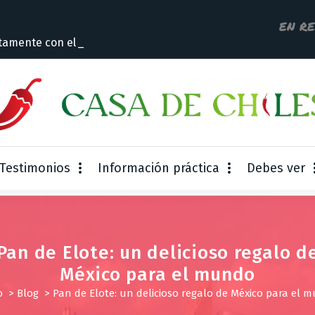
EN R
tamente con el dueño
Testimonios
Información práctica
Debes ver
Pan de Elote: un delicioso regalo d
México para el mundo
o
>
Blog
>
Pan de Elote: un delicioso regalo de México para el 