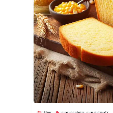
Blog
pan de elote
,
pan de maíz