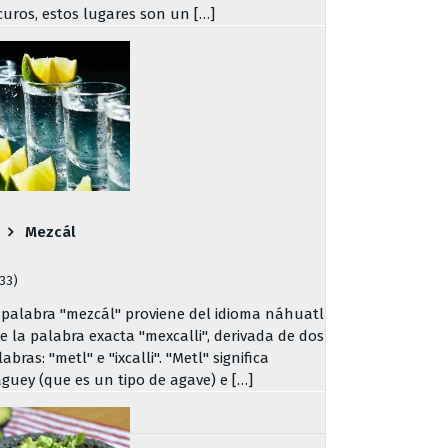
curos, estos lugares son un […]
Mezcál
733)
 palabra "mezcál" proviene del idioma náhuatl
de la palabra exacta "mexcalli", derivada de dos
abras: "metl" e "ixcalli". "Metl" significa
guey (que es un tipo de agave) e […]