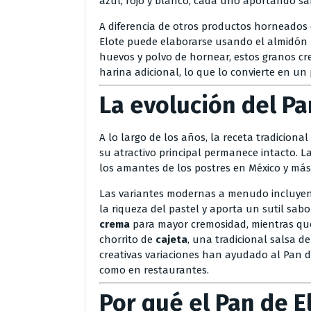
azul, rojo y blanco, cada uno aportando sa
A diferencia de otros productos horneados
Elote puede elaborarse usando el almidón 
huevos y polvo de hornear, estos granos c
harina adicional, lo que lo convierte en un
La evolución del Pa
A lo largo de los años, la receta tradiciona
su atractivo principal permanece intacto. L
los amantes de los postres en México y más 
Las variantes modernas a menudo incluye
la riqueza del pastel y aporta un sutil sa
crema
para mayor cremosidad, mientras que
chorrito de
cajeta
, una tradicional salsa 
creativas variaciones han ayudado al Pan 
como en restaurantes.
Por qué el Pan de E