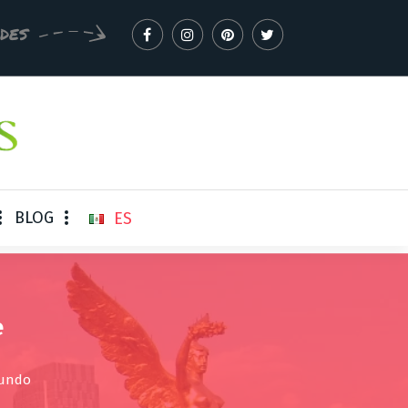
EDES
BLOG
ES
e
mundo