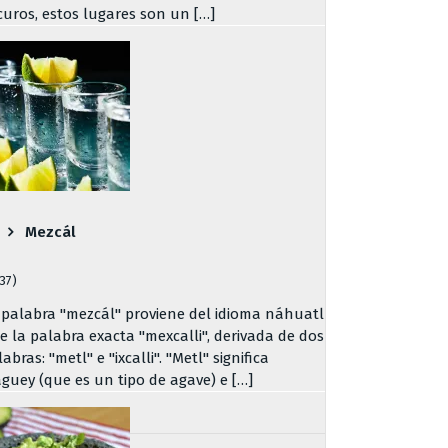
curos, estos lugares son un […]
Mezcál
737)
 palabra "mezcál" proviene del idioma náhuatl
de la palabra exacta "mexcalli", derivada de dos
abras: "metl" e "ixcalli". "Metl" significa
guey (que es un tipo de agave) e […]