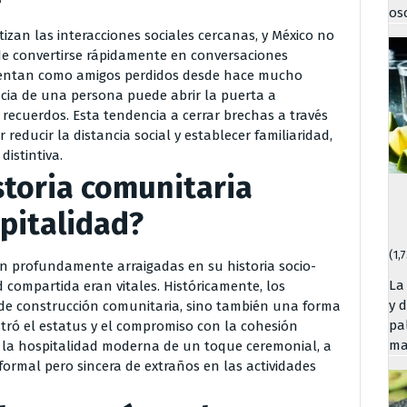
os
zan las interacciones sociales cercanas, y México no
de convertirse rápidamente en conversaciones
sientan como amigos perdidos desde hace mucho
cia de una persona puede abrir la puerta a
recuerdos. Esta tendencia a cerrar brechas a través
 reducir la distancia social y establecer familiaridad,
istintiva.
storia comunitaria
pitalidad?
(1,
án profundamente arraigadas en su historia socio-
La
d compartida eran vitales. Históricamente, los
y 
s de construcción comunitaria, sino también una forma
pal
stró el estatus y el compromiso con la cohesión
ma
a la hospitalidad moderna de un toque ceremonial, a
ormal pero sincera de extraños en las actividades