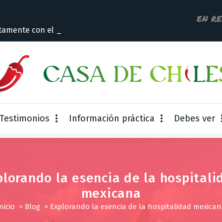
EN R
tamente con el dueño
Testimonios
Información práctica
Debes ver
plorando la esencia de la hospitali
mexicana
nicio
>
Blog
>
Explorando la esencia de la hospitalidad mexica