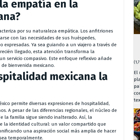
 la empatía en la
ana?
cteriza por su naturaleza empática. Los anfitriones
zarse con las necesidades de sus huéspedes,
 expresadas. Ya sea guiando a un viajero a través de
ecién llegado, esta atención transforma la
un servicio compasivo. Este enfoque reflexivo añade
(1,
o de bienvenida mexicano.
El
spitalidad mexicana la
pl
pa
co
te
México permite diversas expresiones de hospitalidad,
. A pesar de las diferencias regionales, el núcleo de
la familia sigue siendo inalterado. Así, la
e la identidad cultural: un valor compartido que
rsonificando una aspiración social más amplia de hacer
 sea temporalmente.