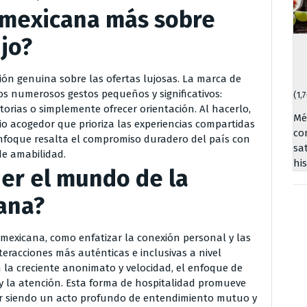
d mexicana más sobre
jo?
ión genuina sobre las ofertas lujosas. La marca de
los numerosos gestos pequeños y significativos:
(1,
torias o simplemente ofrecer orientación. Al hacerlo,
Mé
o acogedor que prioriza las experiencias compartidas
co
enfoque resalta el compromiso duradero del país con
sa
de amabilidad.
hi
er el mundo de la
ana?
d mexicana, como enfatizar la conexión personal y las
teracciones más auténticas e inclusivas a nivel
 la creciente anonimato y velocidad, el enfoque de
 y la atención. Esta forma de hospitalidad promueve
uir siendo un acto profundo de entendimiento mutuo y