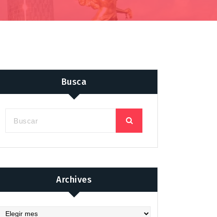
Busca
Archives
chives