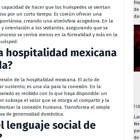
fr
u capacidad de hacer que los huéspedes se sientan
de
so por un corto tiempo. Es común ofrecer una
da
spontánea, creando una atmósfera acogedora. En la
a y orientación a los visitantes, asegurando que se
l proceso se centra menos en la formalidad y más en la
huésped.
a hospitalidad mexicana
da?
esión de la hospitalidad mexicana. El acto de
r sustento; es una vía para la conexión. En la
erado es recibido con lo que haya disponible: un
ón subraya el valor que se otorga al compartir y la
(1,
iorizar la conexión humana. Transforma el simple
iva de generosidad doméstica.
La
l lenguaje social de
Ne
pa
?
de