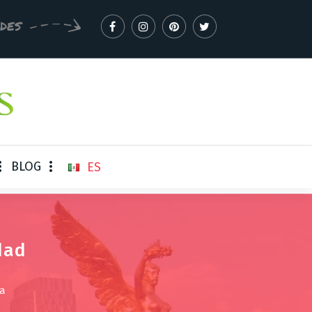
EDES
BLOG
ES
dad
na