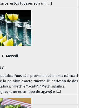
curos, estos lugares son un […]
Mezcál
734)
 palabra "mezcál" proviene del idioma náhuatl
de la palabra exacta "mexcalli", derivada de dos
abras: "metl" e "ixcalli". "Metl" significa
guey (que es un tipo de agave) e […]