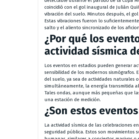
detectable durante el partido de la Copa M
coincidió con el gol inaugural de Julián Q
vibración del suelo. Minutos después, el go
Estas vibraciones fueron lo suficientemente
salto y el aliento sincronizado de los aficio
¿Por qué los event
actividad sísmica d
Los eventos en estadios pueden generar act
sensibilidad de los modernos sismógrafos.
del suelo, ya sea de actividades naturales
simultáneamente, la energía transmitida al
Tales ondas, aunque más pequeñas que las d
una estación de medición.
¿Son estos eventos
La actividad sísmica de las celebraciones 
seguridad pública. Estos son movimientos s
humanas, similares a conciertos masivos o 