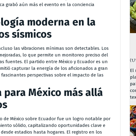
ica grabó aún más el evento en la conciencia
ología moderna en la
os sísmicos
ncluso las vibraciones mínimas son detectables. Los
ejoradas, lo que permite un monitoreo preciso del
(1,
as fuentes. El partido entre México y Ecuador es un
itió capturar la energía de los aficionados a gran
El
 fascinantes perspectivas sobre el impacto de las
pl
pa
a para México más allá
co
te
os
nfo de México sobre Ecuador fue un logro notable por
iento sólido, capitalizando oportunidades clave e
desde estadios hasta hogares. El registro en los