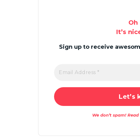
Oh 
It’s ni
Sign up to receive awesome
We don’t spam! Read