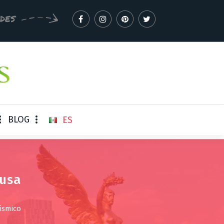
EDES
BLOG
ES
ausa
ísmico