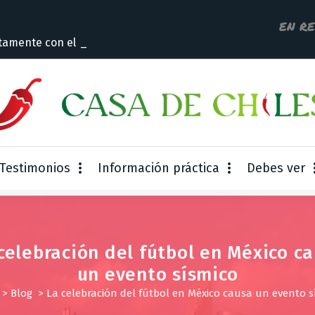
EN R
tamente con el dueño
Testimonios
Información práctica
Debes ver
celebración del fútbol en México c
un evento sísmico
>
Blog
>
La celebración del fútbol en México causa un evento s