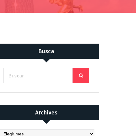
Busca
Archives
chives