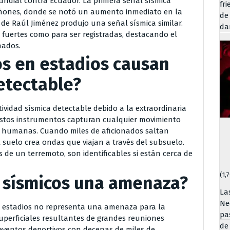
undial contra Ecuador. La primera señal sísmica
fr
uiñones, donde se notó un aumento inmediato en la
de
l de Raúl Jiménez produjo una señal sísmica similar.
da
 fuertes como para ser registradas, destacando el
nados.
os en estadios causan
etectable?
ividad sísmica detectable debido a la extraordinaria
 Estos instrumentos capturan cualquier movimiento
 o humanas. Cuando miles de aficionados saltan
 suelo crea ondas que viajan a través del subsuelo.
e un terremoto, son identificables si están cerca de
(1,
 sísmicos una amenaza?
La
Ne
en estadios no representa una amenaza para la
pa
uperficiales resultantes de grandes reuniones
de
eventos deportivos con decenas de miles de