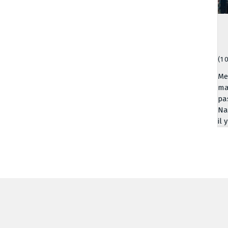
(1 
Me
ma
pa
Na
il 