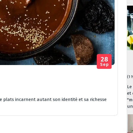
28
Sep
(1 
Le
et
 plats incarnent autant son identité et sa richesse
"me
un