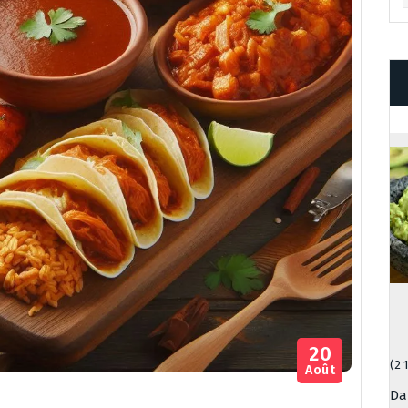
20
(2 
Août
Da