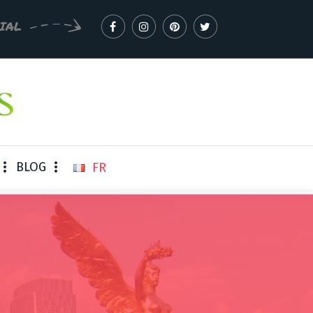
IAL
BLOG
FR