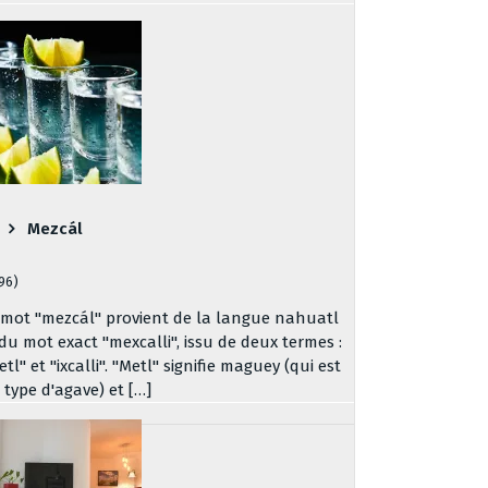
Mezcál
196)
 mot "mezcál" provient de la langue nahuatl
 du mot exact "mexcalli", issu de deux termes :
tl" et "ixcalli". "Metl" signifie maguey (qui est
 type d'agave) et […]