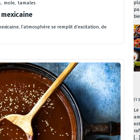
pl
s
,
mole
,
tamales
pa
 mexicaine
bi
exicaine, l’atmosphère se remplit d’excitation, de
(1 
Le
am
es
ra
[…