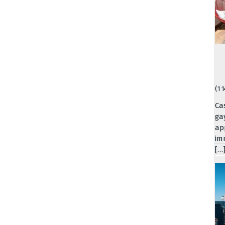
(1 
Ca
ga
ap
im
[…