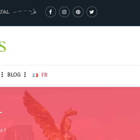
IAL
BLOG
FR
–
s ?