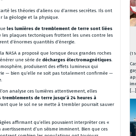
arté les théories d’aliens ou d’armes secrètes. Ils ont
 la géologie et la physique.
 que
les lumières de tremblement de terre sont liées
e les plaques tectoniques frottent les unes contre les
bèrent d’énormes quantités d’énergie.
e la NASA a proposé que lorsque deux grandes roches
(1 
générer une série de
décharges électromagnétiques
.
Ca
’atmosphère, produisent des effets lumineux qui
ga
rie — bien qu’elle ne soit pas totalement confirmée —
ap
e.
im
[…
l’on analyse ces lumières attentivement, elles
s tremblements de terre jusqu’à 24 heures à
vant que le sol ne se mette à trembler pourrait sauver
âgées affirmant qu’elles pouvaient interpréter ces «
 avertissement d’un séisme imminent. Bien que ces
 montrent combien les populations ont toujours