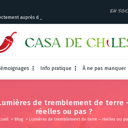
EN SOC
ectement auprès du propr
Témoignages
Info pratique
À ne pas manquer
Lumières de tremblement de terre 
réelles ou pas ?
cueil
>
Blog
>
Lumières de tremblement de terre – réelles ou pa