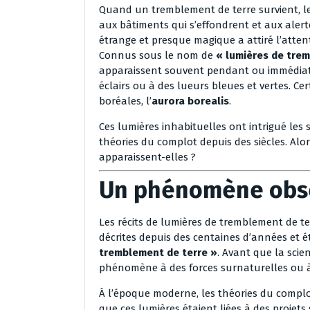
Quand un tremblement de terre survient, l
aux bâtiments qui s’effondrent et aux aler
étrange et presque magique a attiré l’attent
Connus sous le nom de
« lumières de tre
apparaissent souvent pendant ou immédiate
éclairs ou à des lueurs bleues et vertes. 
boréales, l’
aurora borealis
.
Ces lumières inhabituelles ont intrigué les 
théories du complot depuis des siècles. Alo
apparaissent-elles ?
Un phénomène obse
Les récits de lumières de tremblement de te
décrites depuis des centaines d’années et é
tremblement de terre »
. Avant que la scie
phénomène à des forces surnaturelles ou à 
À l’époque moderne, les théories du complot
que ces lumières étaient liées à des projet