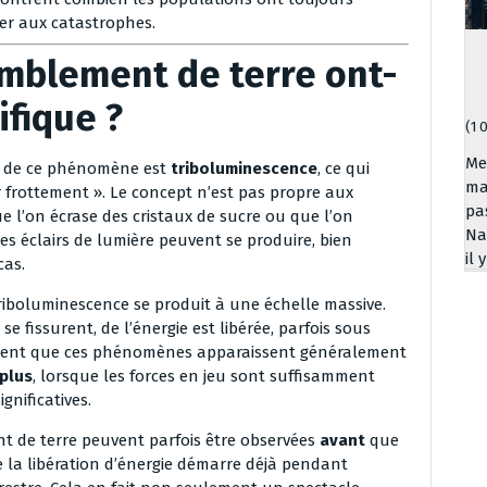
er aux catastrophes.
emblement de terre ont-
ifique ?
(1 
Me
ue de ce phénomène est
triboluminescence
, ce qui
ma
r frottement ». Le concept n’est pas propre aux
pa
e l’on écrase des cristaux de sucre ou que l’on
Na
s éclairs de lumière peuvent se produire, bien
il 
cas.
triboluminescence se produit à une échelle massive.
e fissurent, de l’énergie est libérée, parfois sous
s notent que ces phénomènes apparaissent généralement
plus
, lorsque les forces en jeu sont suffisamment
nificatives.
nt de terre peuvent parfois être observées
avant
que
 la libération d’énergie démarre déjà pendant