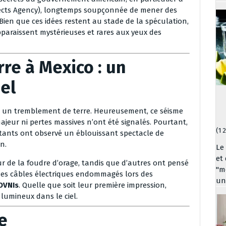
ects Agency), longtemps soupçonnée de mener des
Bien que ces idées restent au stade de la spéculation,
pparaissent mystérieuses et rares aux yeux des
re à Mexico : un
iel
nu un tremblement de terre. Heureusement, ce séisme
jeur ni pertes massives n’ont été signalés. Pourtant,
(1 
tants ont observé un éblouissant spectacle de
n.
Le
et
ur de la foudre d’orage, tandis que d’autres ont pensé
"me
r des câbles électriques endommagés lors des
un
OVNIs
. Quelle que soit leur première impression,
lumineux dans le ciel.
e