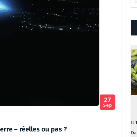
27
Sep
(2 
rre – réelles ou pas ?
Da