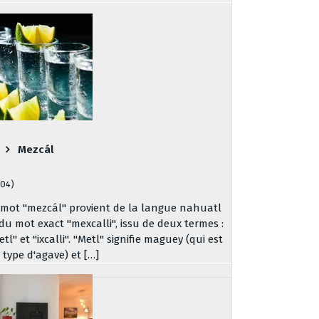
Mezcál
204)
 mot "mezcál" provient de la langue nahuatl
 du mot exact "mexcalli", issu de deux termes :
tl" et "ixcalli". "Metl" signifie maguey (qui est
 type d'agave) et […]