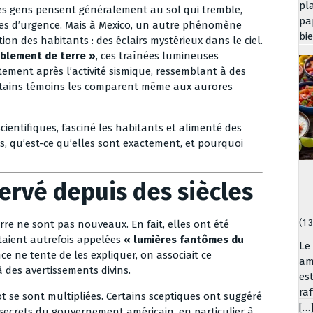
pl
es gens pensent généralement au sol qui tremble,
pa
tes d’urgence. Mais à Mexico, un autre phénomène
bi
ion des habitants : des éclairs mystérieux dans le ciel.
mblement de terre »
, ces traînées lumineuses
ment après l’activité sismique, ressemblant à des
Certains témoins les comparent même aux aurores
scientifiques, fasciné les habitants et alimenté des
rs, qu’est-ce qu’elles sont exactement, et pourquoi
rvé depuis des siècles
(1 
rre ne sont pas nouveaux. En fait, elles ont été
taient autrefois appelées
« lumières fantômes du
Le
nce ne tente de les expliquer, on associait ce
am
des avertissements divins.
es
ra
 se sont multipliées. Certains sceptiques ont suggéré
[…
s secrets du gouvernement américain, en particulier à