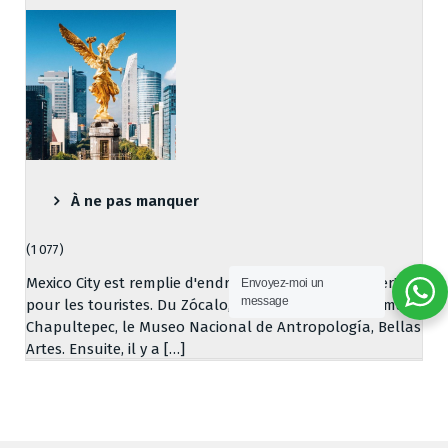
À ne pas manquer
(1 077)
Mexico City est remplie d'endroits "à ne pas manquer"
Envoyez-moi un
message
pour les touristes. Du Zócalo, en passant par Reforma,
Chapultepec, le Museo Nacional de Antropología, Bellas
Artes. Ensuite, il y a […]