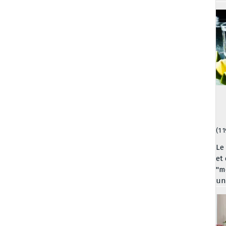
(1 
Le
et
"me
un