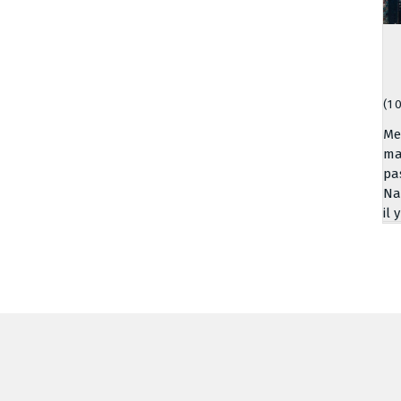
(1 
Me
ma
pa
Na
il 