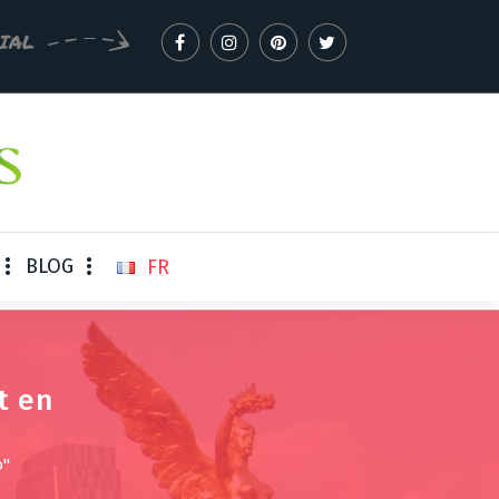
IAL
BLOG
FR
t en
o"