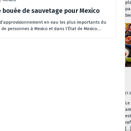
pl
pa
e bouée de sauvetage pour Mexico
bi
 d’approvisionnement en eau les plus importants du
s de personnes à Mexico et dans l’État de Mexico.…
(1 
Le
am
es
ra
[…