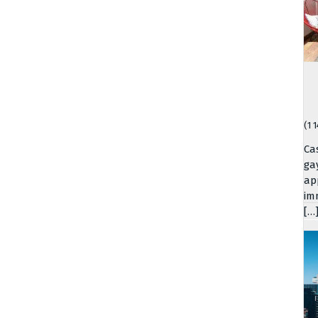
(1 
Ca
ga
ap
im
[…