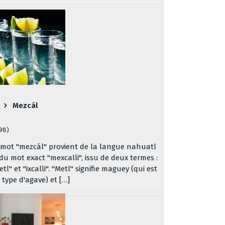
Mezcál
198)
 mot "mezcál" provient de la langue nahuatl
 du mot exact "mexcalli", issu de deux termes :
tl" et "ixcalli". "Metl" signifie maguey (qui est
 type d'agave) et […]