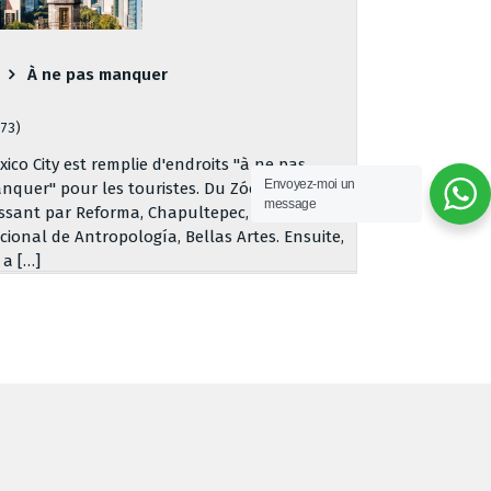
À ne pas manquer
073)
xico City est remplie d'endroits "à ne pas
Envoyez-moi un
nquer" pour les touristes. Du Zócalo, en
message
ssant par Reforma, Chapultepec, le Museo
cional de Antropología, Bellas Artes. Ensuite,
y a […]