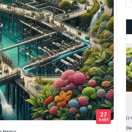
27
(2 
Août
Da
e Mexico