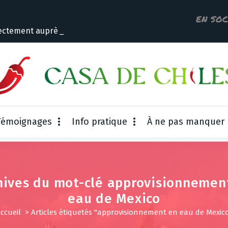
EN SOC
ectement auprès du p
Témoignages
Info pratique
À ne pas manquer
hives du mot-clé approvisionnemen
eau de Mexico
ccueil
>
Articles étiquetés "approvisionnement en eau de Mexic