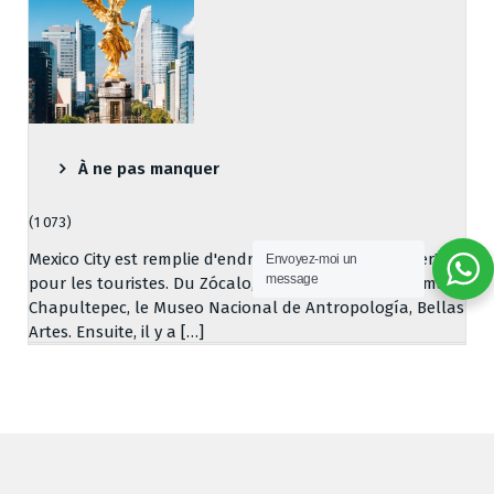
À ne pas manquer
(1 073)
Mexico City est remplie d'endroits "à ne pas manquer"
Envoyez-moi un
message
pour les touristes. Du Zócalo, en passant par Reforma,
Chapultepec, le Museo Nacional de Antropología, Bellas
Artes. Ensuite, il y a […]