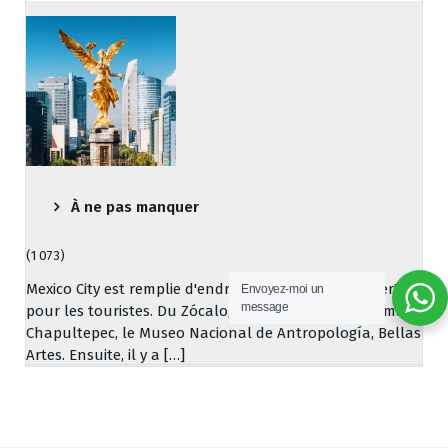
À ne pas manquer
(1 073)
Mexico City est remplie d'endroits "à ne pas manquer"
Envoyez-moi un
message
pour les touristes. Du Zócalo, en passant par Reforma,
Chapultepec, le Museo Nacional de Antropología, Bellas
Artes. Ensuite, il y a […]