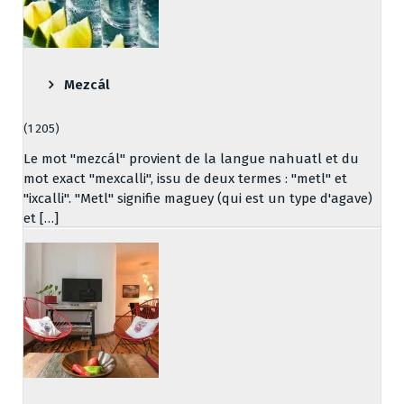
Mezcál
(1 205)
Le mot "mezcál" provient de la langue nahuatl et du
mot exact "mexcalli", issu de deux termes : "metl" et
"ixcalli". "Metl" signifie maguey (qui est un type d'agave)
et […]