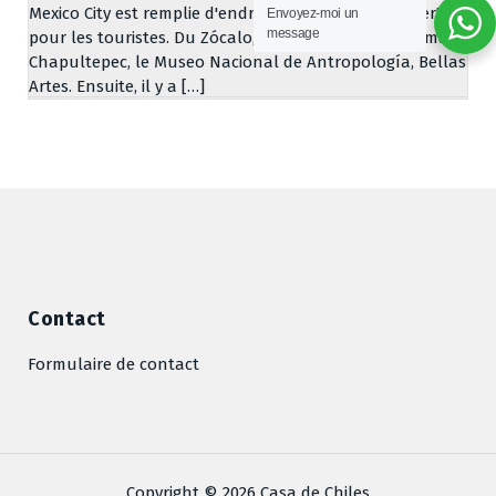
Mexico City est remplie d'endroits "à ne pas manquer"
Envoyez-moi un
message
pour les touristes. Du Zócalo, en passant par Reforma,
Chapultepec, le Museo Nacional de Antropología, Bellas
Artes. Ensuite, il y a […]
Contact
Formulaire de contact
Copyright © 2026 Casa de Chiles