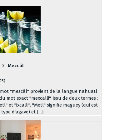
Mezcál
195)
 mot "mezcál" provient de la langue nahuatl
 du mot exact "mexcalli", issu de deux termes :
tl" et "ixcalli". "Metl" signifie maguey (qui est
 type d'agave) et […]