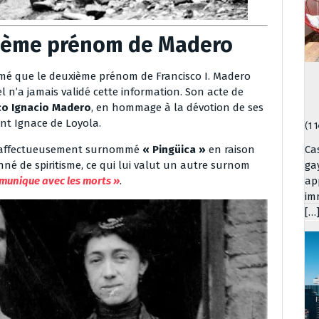
xième prénom de Madero
mé que le deuxième prénom de Francisco I. Madero
l n’a jamais validé cette information. Son acte de
co Ignacio Madero
, en hommage à la dévotion de ses
int Ignace de Loyola.
(1 
it affectueusement surnommé
« Pingüica »
en raison
Ca
onné de spiritisme, ce qui lui valut un autre surnom
ga
mmunique avec les morts »
.
ap
im
[…