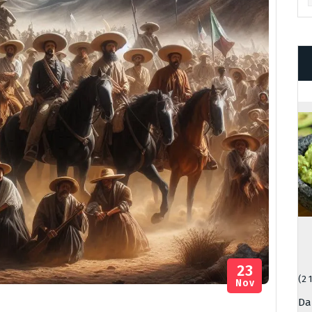
23
(2 
Nov
Da