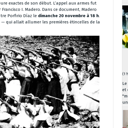
ure exactes de son début. L’appel aux armes fut
ar Francisco I. Madero. Dans ce document, Madero
tre Porfirio Díaz le
dimanche 20 novembre à 18 h
.
— qui allait allumer les premières étincelles de la
(1 
Le
et
"me
un