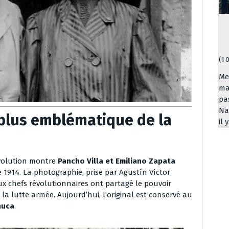
(1 
Me
ma
pa
Na
 plus emblématique de la
il 
évolution montre
Pancho Villa et Emiliano Zapata
 1914. La photographie, prise par Agustín Víctor
x chefs révolutionnaires ont partagé le pouvoir
a lutte armée. Aujourd’hui, l’original est conservé au
huca
.