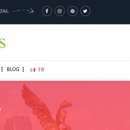
IAL
BLOG
FR
e