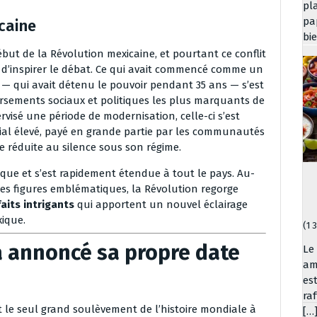
pl
pa
icaine
bi
ébut de la Révolution mexicaine, et pourtant ce conflit
et d’inspirer le débat. Ce qui avait commencé comme un
 — qui avait détenu le pouvoir pendant 35 ans — s’est
rsements sociaux et politiques les plus marquants de
ervisé une période de modernisation, celle-ci s’est
al élevé, payé en grande partie par les communautés
ue réduite au silence sous son régime.
que et s’est rapidement étendue à tout le pays. Au-
 des figures emblématiques, la Révolution regorge
faits intrigants
qui apportent un nouvel éclairage
xique.
(1 
 a annoncé sa propre date
Le
am
es
ra
t le seul grand soulèvement de l’histoire mondiale à
[…