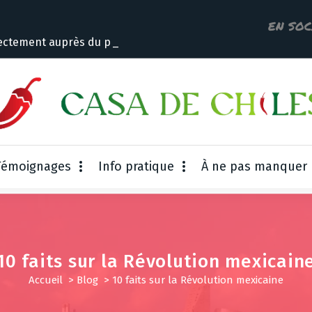
EN SOC
ectement auprès du propriétair
Témoignages
Info pratique
À ne pas manquer
10 faits sur la Révolution mexicain
Accueil
>
Blog
>
10 faits sur la Révolution mexicaine